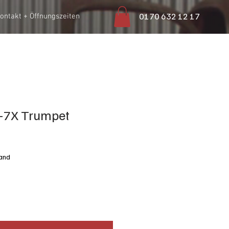
0170 632 12 17
ontakt + Öffnungszeiten
-7X Trumpet
sand