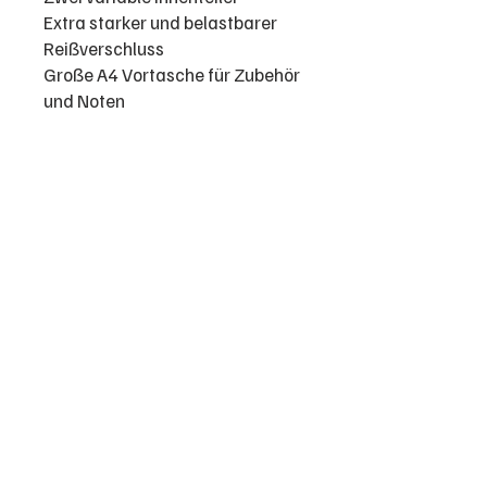
Extra starker und belastbarer
Reißverschluss
Große A4 Vortasche für Zubehör
und Noten
Rucksackgarnitur abnehmbar
Hoher Schutz bei minimalem
Gewicht
Für Instrumente bis zu 14 cm
Schalldurchmesser
Professionelles und vielseitiges
Sortiment: von der Trompete bis zur
Tuba! Gebrauchte und neue
Blechblasinstrumente aller Art
Impressum
Datenschutz
AGB