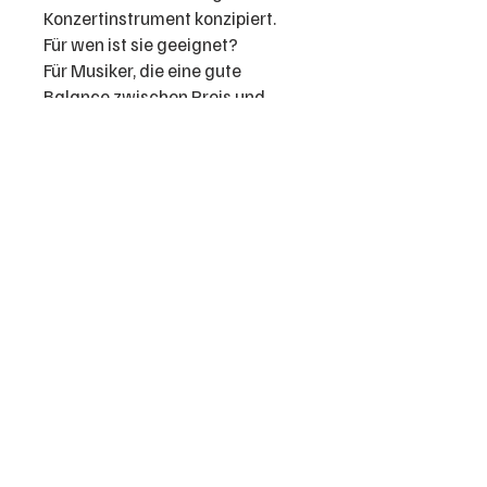
Konzertinstrument konzipiert.
Für wen ist sie geeignet?
Für Musiker, die eine gute
Balance zwischen Preis und
Leistung suchen, aber dennoch
ein Instrument mit
professionellen Features und
guter Verarbeitung wünschen.
Professionelles und vielseitiges
Sortiment: von der Trompete bis zur
Tuba! Gebrauchte und neue
Blechblasinstrumente aller Art
Impressum
Datenschutz
AGB