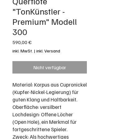
Querflöte
"TonKünstler -
Premium" Modell
300
Preis
590,00 €
inkl. MwSt.
|
inkl. Versand
Nicht verfügbar
Material: Korpus aus Cupronickel
(Kupfer-Nickel-Legierung) für
guten Klang und Haltbarkeit.
Oberfläche: versilbert
Lochdesign: Offene Löcher
(Open Hole), ein Merkmal für
fortgeschrittene Spieler.
Zweck: Als hochwertiges