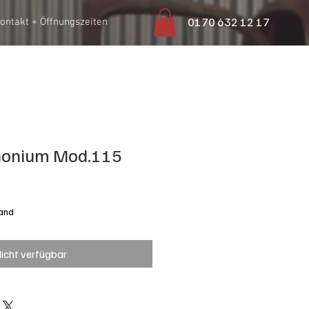
0170 632 12 17
ontakt + Öffnungszeiten
honium Mod.115
sand
icht verfügbar