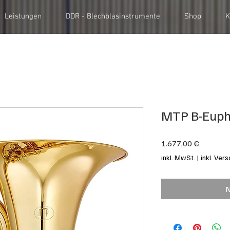
Leistungen
DDR - Blechblasinstrumente
Shop
K
MTP B-Eup
Preis
1.677,00 €
inkl. MwSt.
|
inkl. Ver
N