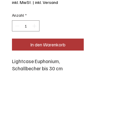
inkl. MwSt.
|
inkl. Versand
Anzahl
*
In den Warenkorb
Lightcase Euphonium,
Schallbecher bis 30 cm
Professionelles und vielseitiges
Sortiment: von der Trompete bis zur
Tuba! Gebrauchte und neue
Blechblasinstrumente aller Art